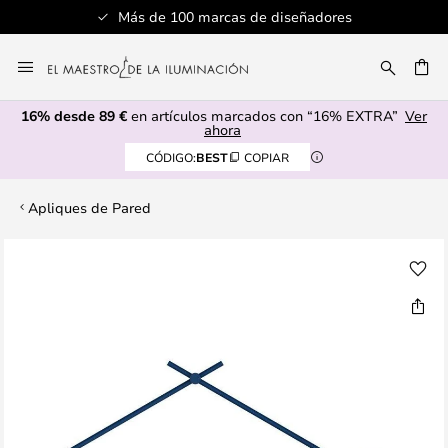
Más de 100 marcas de diseñadores
Ir
al
CAR
contenido
16% desde 89 €
en artículos marcados con “16% EXTRA”
Ver
ahora
CÓDIGO:
BEST
COPIAR
Apliques de Pared
Saltar
al
final
de
la
galería
de
imágenes