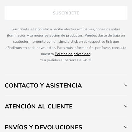
SUSCRÍBETE
Suscríbete a la boletín y recibe ofertas exclusivas, consejos sobre
iluminación y la mejor selección de productos. Puedes darte de baja en
cualquier momento con un simple click en el respectivo link que
añadimos en cada newsletter. Para más información, por favor, consulta
nuestra
Política de privacidad
.
*En pedidos superiores a 249 €.
CONTACTO Y ASISTENCIA
ATENCIÓN AL CLIENTE
ENVÍOS Y DEVOLUCIONES