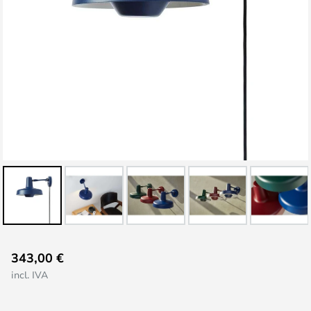
Saltar
343,00 €
al
incl. IVA
comienzo
de