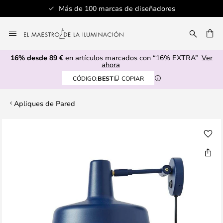
Más de 100 marcas de diseñadores
Ir
al
CAR
contenido
16% desde 89 €
en artículos marcados con “16% EXTRA”
Ver
ahora
CÓDIGO:
BEST
COPIAR
Apliques de Pared
Saltar
al
final
de
la
galería
de
imágenes