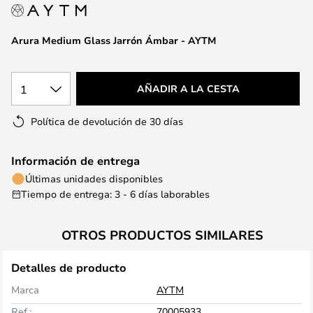
la
galería
de
Arura Medium Glass Jarrón Ámbar - AYTM
imágenes
1
AÑADIR A LA CESTA
Política de devolución de 30 días
Información de entrega
Últimas unidades disponibles
Tiempo de entrega: 3 - 6 días laborables
OTROS PRODUCTOS SIMILARES
Detalles de producto
Marca
AYTM
Ref.:
70005933