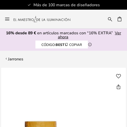
Más de 100 marcas de diseñadores
Ir
al
CAR
contenido
16% desde 89 €
en artículos marcados con “16% EXTRA”
Ver
ahora
CÓDIGO:
BEST
COPIAR
Jarrones
Saltar
al
final
de
la
galería
de
imágenes