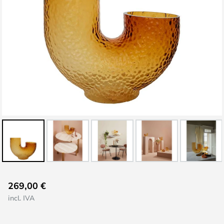
Saltar
269,00 €
al
incl. IVA
comienzo
de