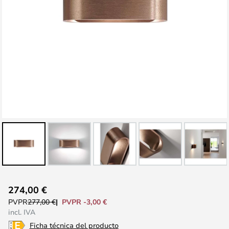
Saltar
274,00 €
al
PVPR -3,00 €
PVPR
277,00 €
comienzo
incl. IVA
de
Ficha técnica del producto