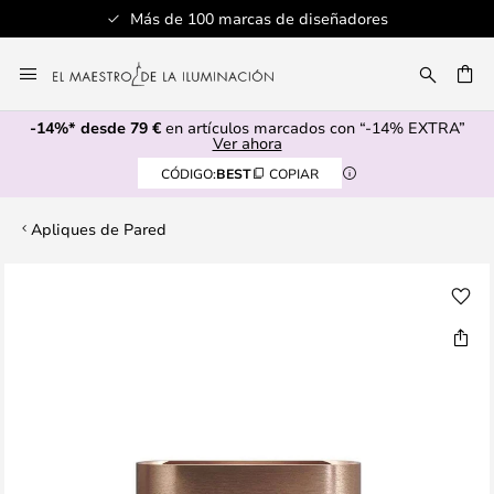
Más de 100 marcas de diseñadores
Ir
al
CAR
contenido
-14%* desde 79 €
en artículos marcados con “-14% EXTRA”
Ver ahora
CÓDIGO:
BEST
COPIAR
Apliques de Pared
Saltar
al
final
de
la
galería
de
imágenes