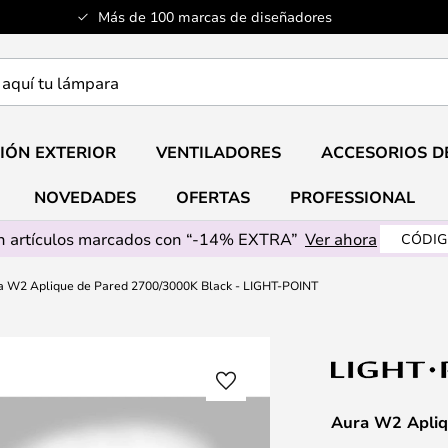
Más de 100 marcas de diseñadores
a
IÓN EXTERIOR
VENTILADORES
ACCESORIOS D
NOVEDADES
OFERTAS
PROFESSIONAL
 artículos marcados con “-14% EXTRA”
Ver ahora
CÓDIG
a W2 Aplique de Pared 2700/3000K Black - LIGHT-POINT
Aura W2 Apliq