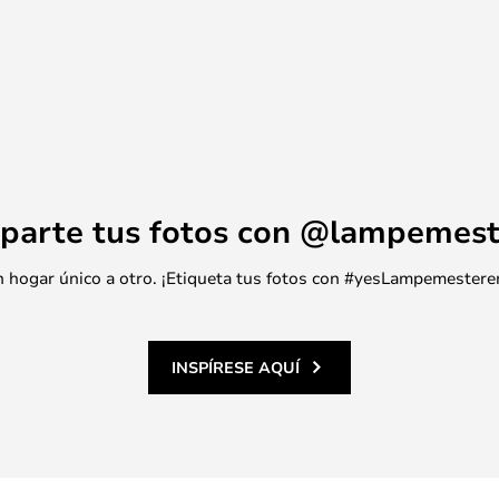
ea cual sea su elección, tendrá
ción de pared durante muchos
 está equipada con Interruptor
tre 2700K y 3000K, para que pueda
cálido y blanco natural.
parte tus fotos con @lampemest
 un hogar único a otro. ¡Etiqueta tus fotos con #yesLampemestere
INSPÍRESE AQUÍ