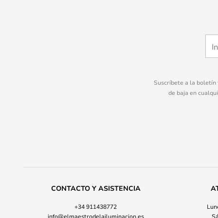
Suscríbete a la boletín
de baja en cualqu
CONTACTO Y ASISTENCIA
A
+34 911438772
Lune
info@elmaestrodelailuminacion.es
Sá