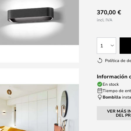
370,00 €
incl. IVA
1
Política de d
Información 
En stock
Tiempo de entr
Bombilla
inst
VER MÁS I
DEL P