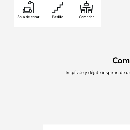
salón o el dormitorio de su casa. S
garantizada una elegante ilumina
Sala de estar
Pasillo
Comedor
años.
Tenga en cuenta que esta Lámpara
Kelvin, que le permite ajustar en
elegir entre el color de luz blanco 
Com
Inspírate y déjate inspirar, de