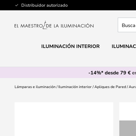
Ir
Distribuidor autorizado
al
contenido
Busca
aquí
tu
lámpar
ILUMINACIÓN INTERIOR
ILUMINAC
-14%* desde 79 €
en
Lámparas e iluminación
Iluminación interior
Apliques de Pared
Aur
Saltar
al
final
de