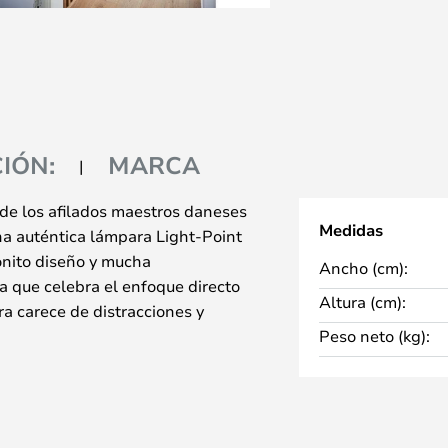
IÓN:
MARCA
e los afilados maestros daneses
Medidas
na auténtica lámpara Light-Point
onito diseño y mucha
Ancho (cm):
a que celebra el enfoque directo
Altura (cm):
ra carece de distracciones y
Peso neto (kg):
a pared sin peso e incorpora una
ie Aura incluye distintas
n y sin ajuste de temperatura,
ilice un Aura en el pasillo, el