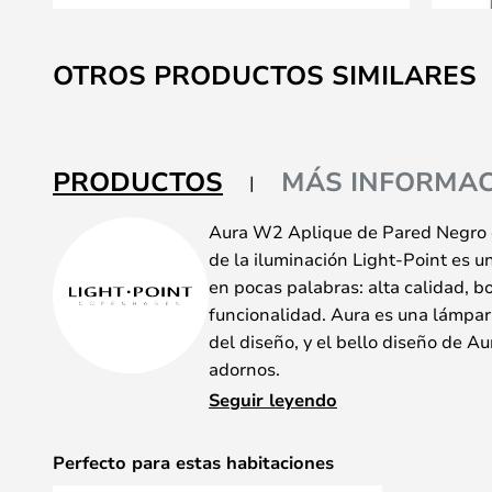
Saltar
al
OTROS PRODUCTOS SIMILARES
comienzo
de
la
galería
PRODUCTOS
MÁS INFORMAC
de
imágenes
Aura W2 Aplique de Pared Negro d
de la iluminación Light-Point es u
en pocas palabras: alta calidad, b
funcionalidad. Aura es una lámpar
del diseño, y el bello diseño de Au
adornos.
Su estructura circular cuelga de l
Seguir leyendo
fuente de luz LED integrada. La ser
variantes, y además de apliques co
Perfecto para estas habitaciones
también hay lámparas Colgantes. Ut