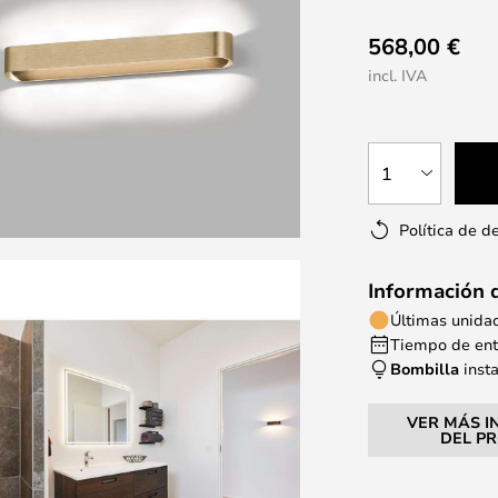
568,00 €
incl. IVA
1
Política de d
Información 
Últimas unida
Tiempo de entr
Bombilla
inst
VER MÁS I
DEL P