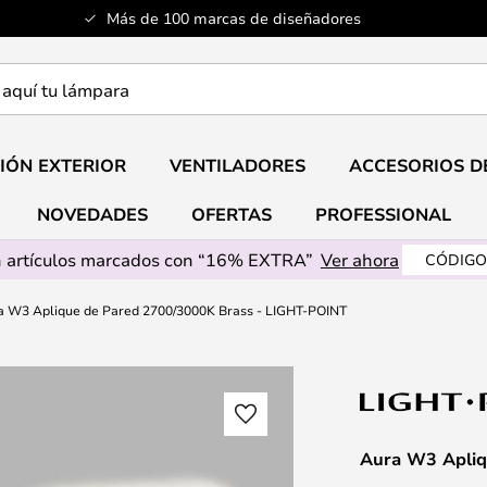
Más de 100 marcas de diseñadores
a
IÓN EXTERIOR
VENTILADORES
ACCESORIOS D
NOVEDADES
OFERTAS
PROFESSIONAL
 artículos marcados con “16% EXTRA”
Ver ahora
CÓDIGO
a W3 Aplique de Pared 2700/3000K Brass - LIGHT-POINT
Aura W3 Apliq