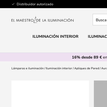
Ir
Distribuidor autorizado
al
contenido
Busca
aquí
tu
lámpar
ILUMINACIÓN INTERIOR
ILUMINAC
16% desde 89 €
en
Lámparas e iluminación
Iluminación interior
Apliques de Pared
Aur
Saltar
al
final
de