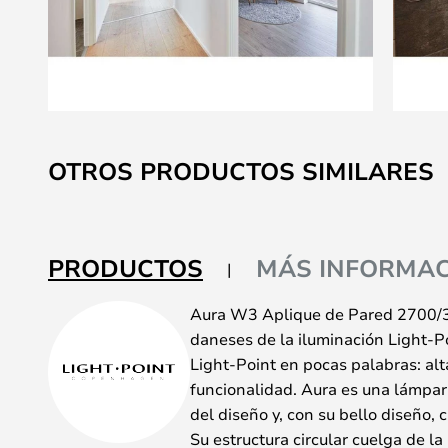
Saltar
al
OTROS PRODUCTOS SIMILARES
comienzo
de
la
galería
PRODUCTOS
MÁS INFORMAC
de
imágenes
Aura W3 Aplique de Pared 2700/3
daneses de la iluminación Light-P
Light-Point en pocas palabras: alt
funcionalidad. Aura es una lámpar
del diseño y, con su bello diseño, 
Su estructura circular cuelga de l