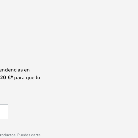
tendencias en
20
€*
para que lo
 productos. Puedes darte