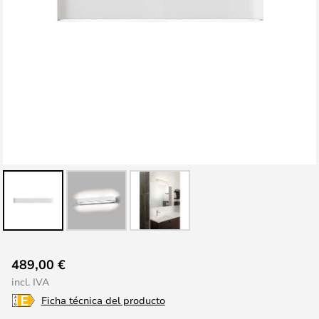
Saltar
489,00 €
al
incl. IVA
comienzo
Ficha técnica del producto
de