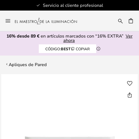
Servicio al cliente profesional
Ir
al
CAR
contenido
16% desde 89 €
en artículos marcados con “16% EXTRA”
Ver
ahora
CÓDIGO:
BEST
COPIAR
Apliques de Pared
Saltar
al
final
de
la
galería
de
imágenes