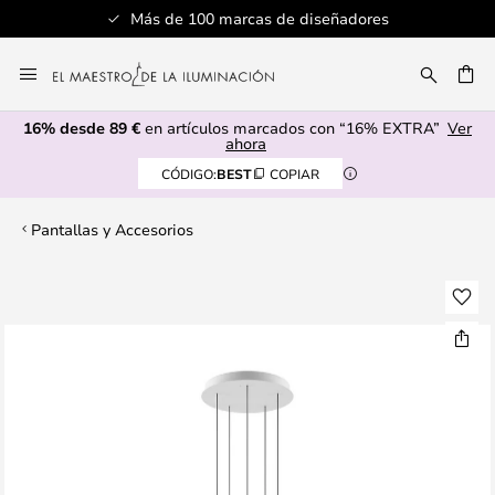
Más de 100 marcas de diseñadores
Ir
al
CAR
contenido
16% desde 89 €
en artículos marcados con “16% EXTRA”
Ver
ahora
CÓDIGO:
BEST
COPIAR
Pantallas y Accesorios
Saltar
al
final
de
la
galería
de
imágenes