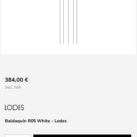
Saltar
384,00 €
al
incl. IVA
comienzo
de
la
galería
de
Baldaquín R05 White - Lodes
imágenes