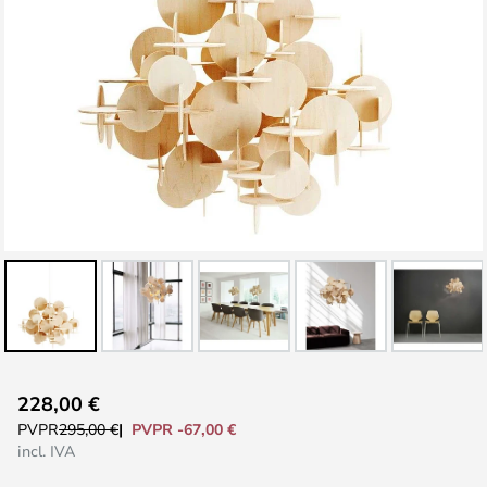
Saltar
228,00 €
al
PVPR -67,00 €
PVPR
295,00 €
comienzo
incl. IVA
de