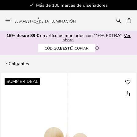
Más de 100 marcas de diseñadores
Ir
al
CAR
contenido
16% desde 89 €
en artículos marcados con “16% EXTRA”
Ver
ahora
CÓDIGO:
BEST
COPIAR
Colgantes
Saltar
SUMMER DEAL
al
final
de
la
galería
de
imágenes