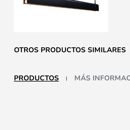
Saltar
al
OTROS PRODUCTOS SIMILARES
comienzo
de
la
galería
PRODUCTOS
MÁS INFORMAC
de
imágenes