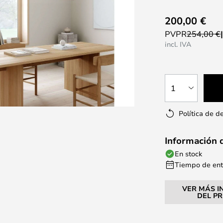
200,00 €
PVPR
254,00 €
incl. IVA
1
Política de d
Información 
En stock
Tiempo de entr
VER MÁS I
DEL P