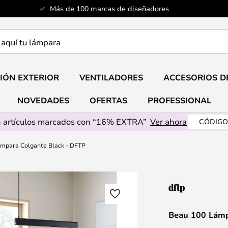
Más de 100 marcas de diseñadores
a
IÓN EXTERIOR
VENTILADORES
ACCESORIOS D
NOVEDADES
OFERTAS
PROFESSIONAL
 artículos marcados con “16% EXTRA”
Ver ahora
CÓDIGO
mpara Colgante Black - DFTP
Beau 100 Lámp