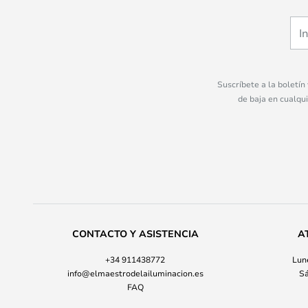
Suscríbete a la boletín
de baja en cualqu
CONTACTO Y ASISTENCIA
A
+34 911438772
Lune
info@elmaestrodelailuminacion.es
Sá
FAQ