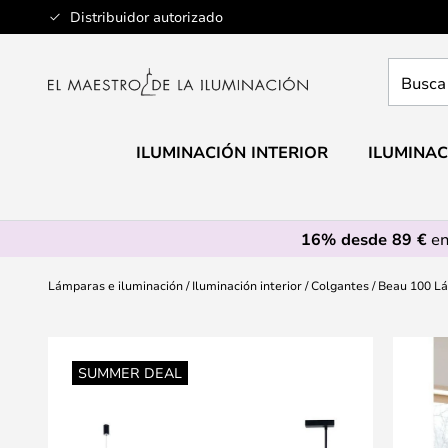
Ir
Distribuidor autorizado
al
contenido
Busca
aquí
tu
lámpar
ILUMINACIÓN INTERIOR
ILUMINAC
16% desde 89 €
en
Lámparas e iluminación
Iluminación interior
Colgantes
Beau 100 Lá
Saltar
al
SUMMER DEAL
final
de