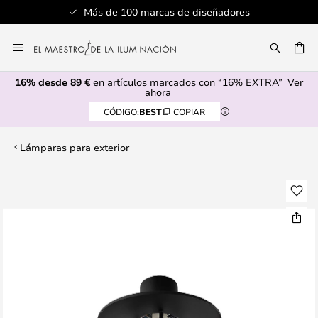
Más de 100 marcas de diseñadores
Ir
al
CAR
contenido
16% desde 89 €
en artículos marcados con “16% EXTRA”
Ver
ahora
CÓDIGO:
BEST
COPIAR
Lámparas para exterior
Saltar
al
final
de
la
galería
de
imágenes