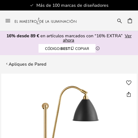
Más de 100 marcas de diseñadores
Ir
al
CAR
contenido
16% desde 89 €
en artículos marcados con “16% EXTRA”
Ver
ahora
CÓDIGO:
BEST
COPIAR
Apliques de Pared
Saltar
al
final
de
la
galería
de
imágenes