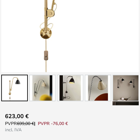
Saltar
623,00 €
al
PVPR -76,00 €
PVPR
699,00 €
comienzo
incl. IVA
de