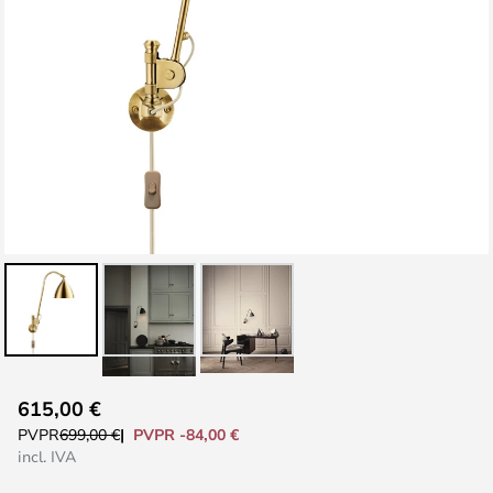
Saltar
615,00 €
al
PVPR -84,00 €
PVPR
699,00 €
comienzo
incl. IVA
de