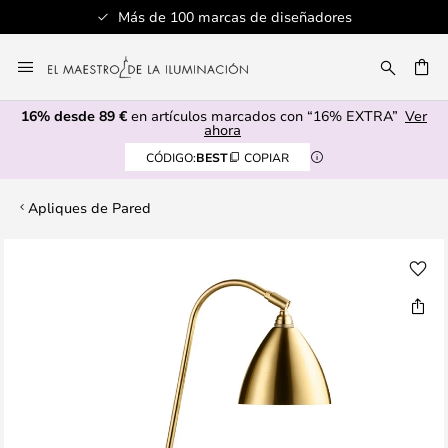
Más de 100 marcas de diseñadores
Ir
al
CAR
contenido
16% desde 89 €
en artículos marcados con “16% EXTRA”
Ver
ahora
CÓDIGO:
BEST
COPIAR
Apliques de Pared
Saltar
al
final
de
la
galería
de
imágenes