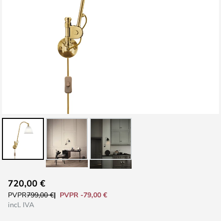
Saltar
720,00 €
al
PVPR -79,00 €
PVPR
799,00 €
comienzo
incl. IVA
de