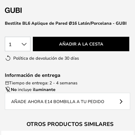
la
galería
de
Bestlite BL6 Aplique de Pared Ø16 Latón/Porcelana - GUBI
imágenes
1
AÑADIR A LA CESTA
Política de devolución de 30 días
Información de entrega
Tiempo de entrega: 2 - 4 semanas
No
incluye
iluminante
AÑADE AHORA E14 BOMBILLA A TU PEDIDO
OTROS PRODUCTOS SIMILARES