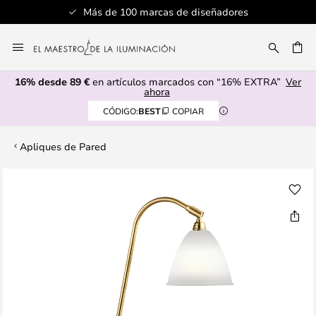
Más de 100 marcas de diseñadores
Ir
al
CAR
contenido
16% desde 89 €
en artículos marcados con “16% EXTRA”
Ver
ahora
CÓDIGO:
BEST
COPIAR
Apliques de Pared
Saltar
al
final
de
la
galería
de
imágenes