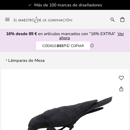
Más de 100 marcas de diseñadores
Ir
al
CAR
contenido
16% desde 89 €
en artículos marcados con “16% EXTRA”
Ver
ahora
CÓDIGO:
BEST
COPIAR
Lámparas de Mesa
Saltar
al
final
de
la
galería
de
imágenes