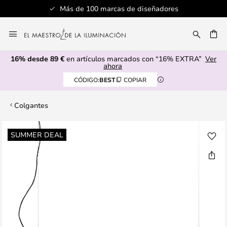
Más de 100 marcas de diseñadores
Ir
al
CAR
contenido
16% desde 89 €
en artículos marcados con “16% EXTRA”
Ver
ahora
CÓDIGO:
BEST
COPIAR
Colgantes
Saltar
SUMMER DEAL
al
final
de
la
galería
de
imágenes