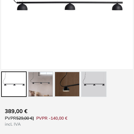
Saltar
389,00 €
al
PVPR -140,00 €
PVPR
529,00 €
comienzo
incl. IVA
de