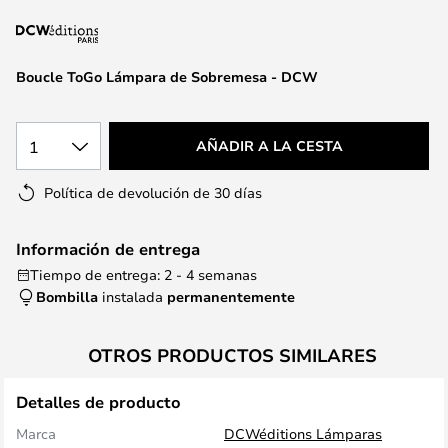
la
galería
de
Boucle ToGo Lámpara de Sobremesa - DCW
imágenes
1
AÑADIR A LA CESTA
Política de devolución de 30 días
Información de entrega
Tiempo de entrega: 2 - 4 semanas
Bombilla
instalada
permanentemente
OTROS PRODUCTOS SIMILARES
Detalles de producto
Marca
DCWéditions Lámparas