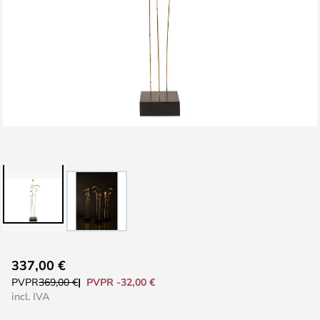
Saltar
337,00 €
al
PVPR -32,00 €
PVPR
369,00 €
comienzo
incl. IVA
de