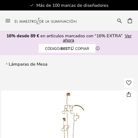
Más de 100 marcas de diseñadores
Ir
al
CAR
contenido
16% desde 89 €
en artículos marcados con “16% EXTRA”
Ver
ahora
CÓDIGO:
BEST
COPIAR
Lámparas de Mesa
Saltar
al
final
de
la
galería
de
imágenes