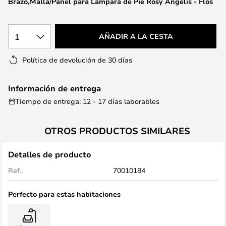
Brazo,Malla/Panel para Lámpara de Pie Rosy Angelis - Flos
la
galería
de
1
AÑADIR A LA CESTA
imágenes
Política de devolución de 30 días
Información de entrega
Tiempo de entrega: 12 - 17 días laborables
OTROS PRODUCTOS SIMILARES
Detalles de producto
Ref.:
70010184
Perfecto para estas habitaciones