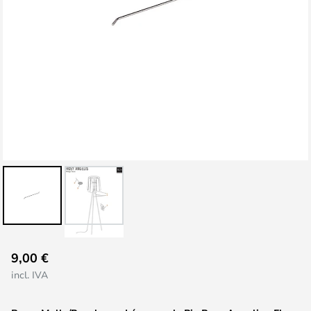
Saltar
9,00 €
al
incl. IVA
comienzo
de