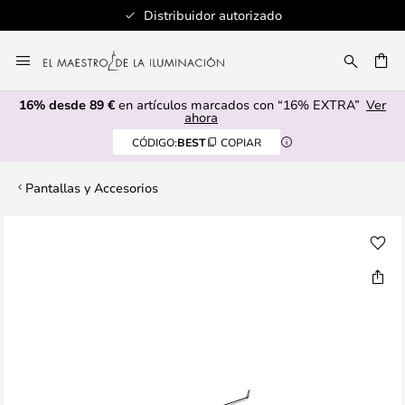
Distribuidor autorizado
Ir
al
CAR
contenido
16% desde 89 €
en artículos marcados con “16% EXTRA”
Ver
ahora
CÓDIGO:
BEST
COPIAR
Pantallas y Accesorios
Saltar
al
final
de
la
galería
de
imágenes