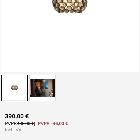
Saltar
390,00 €
al
PVPR -46,00 €
PVPR
436,00 €
comienzo
incl. IVA
de