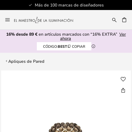
Más de 100 marcas de diseñadores
Ir
al
CAR
contenido
16% desde 89 €
en artículos marcados con “16% EXTRA”
Ver
ahora
CÓDIGO:
BEST
COPIAR
Apliques de Pared
Saltar
al
final
de
la
galería
de
imágenes