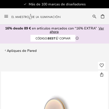
Más de 100 marcas de diseñadores
Ir
al
CAR
contenido
16% desde 89 €
en artículos marcados con “16% EXTRA”
Ver
ahora
CÓDIGO:
BEST
COPIAR
Apliques de Pared
Saltar
al
final
de
la
galería
de
imágenes