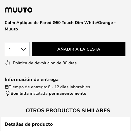
la
galería
de
Calm Aplique de Pared Ø50 Touch Dim White/Orange -
imágenes
Muuto
1
AÑADIR A LA CESTA
Política de devolución de 30 días
Información de entrega
Tiempo de entrega: 8 - 12 días laborables
Bombilla
instalada
permanentemente
OTROS PRODUCTOS SIMILARES
Detalles de producto