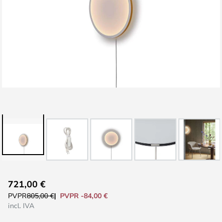
Saltar
721,00 €
al
PVPR -84,00 €
PVPR
805,00 €
comienzo
incl. IVA
de