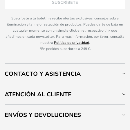
SUSCRÍBETE
Suscríbete a la boletín y recibe ofertas exclusivas, consejos sobre
iluminación y la mejor selección de productos. Puedes darte de baja en
cualquier momento con un simple click en el respectivo link que
añadimos en cada newsletter. Para más información, por favor, consulta
nuestra
Política de privacidad
.
*En pedidos superiores a 249 €.
CONTACTO Y ASISTENCIA
ATENCIÓN AL CLIENTE
ENVÍOS Y DEVOLUCIONES