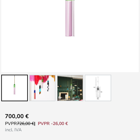
Saltar
700,00 €
al
PVPR -26,00 €
PVPR
726,00 €
comienzo
incl. IVA
de