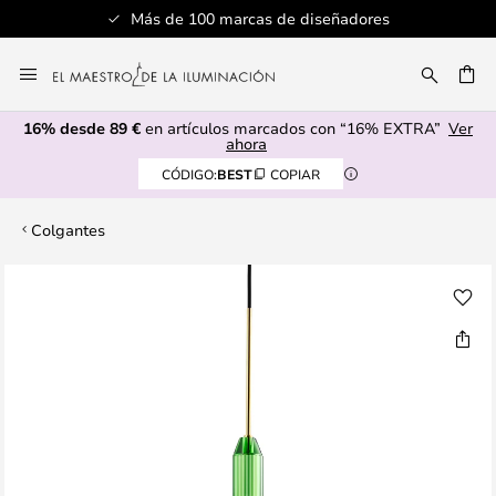
Más de 100 marcas de diseñadores
Ir
al
CAR
contenido
16% desde 89 €
en artículos marcados con “16% EXTRA”
Ver
ahora
CÓDIGO:
BEST
COPIAR
Colgantes
Saltar
al
final
de
la
galería
de
imágenes