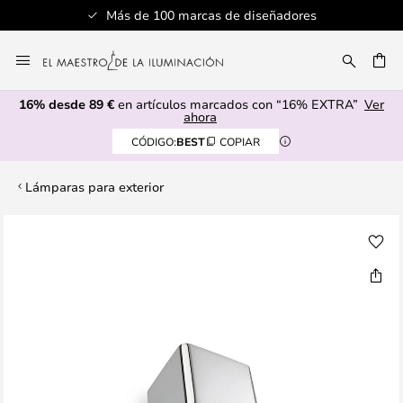
Más de 100 marcas de diseñadores
Ir
al
CAR
contenido
16% desde 89 €
en artículos marcados con “16% EXTRA”
Ver
ahora
CÓDIGO:
BEST
COPIAR
Lámparas para exterior
Saltar
al
final
de
la
galería
de
imágenes