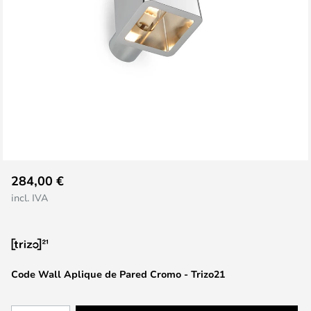
Saltar
284,00 €
al
incl. IVA
comienzo
de
la
galería
de
Code Wall Aplique de Pared Cromo - Trizo21
imágenes