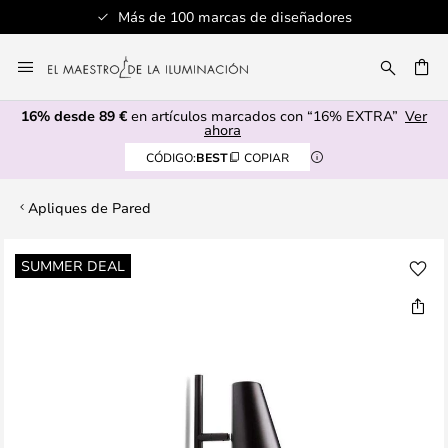
Más de 100 marcas de diseñadores
Ir
al
CAR
contenido
16% desde 89 €
en artículos marcados con “16% EXTRA”
Ver
ahora
CÓDIGO:
BEST
COPIAR
Apliques de Pared
Saltar
SUMMER DEAL
al
final
de
la
galería
de
imágenes