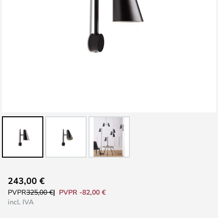
Saltar
243,00 €
al
PVPR -82,00 €
PVPR
325,00 €
comienzo
incl. IVA
de