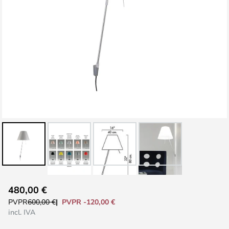
Saltar
480,00 €
al
PVPR -120,00 €
PVPR
600,00 €
comienzo
incl. IVA
de