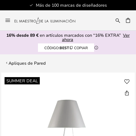
Más de 100 marcas de diseñadores
Ir
al
CAR
contenido
16% desde 89 €
en artículos marcados con “16% EXTRA”
Ver
ahora
CÓDIGO:
BEST
COPIAR
Apliques de Pared
Saltar
SUMMER DEAL
al
final
de
la
galería
de
imágenes