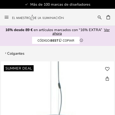
Más de 100 marcas de diseñadores
Ir
al
CAR
contenido
16% desde 89 €
en artículos marcados con “16% EXTRA”
Ver
ahora
CÓDIGO:
BEST
COPIAR
Colgantes
Saltar
SUMMER DEAL
al
final
de
la
galería
de
imágenes