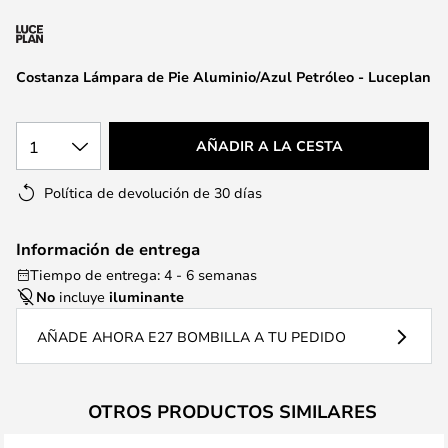
la
galería
de
Costanza Lámpara de Pie Aluminio/Azul Petróleo - Luceplan
imágenes
1
AÑADIR A LA CESTA
Política de devolución de 30 días
Información de entrega
Tiempo de entrega: 4 - 6 semanas
No
incluye
iluminante
AÑADE AHORA E27 BOMBILLA A TU PEDIDO
OTROS PRODUCTOS SIMILARES