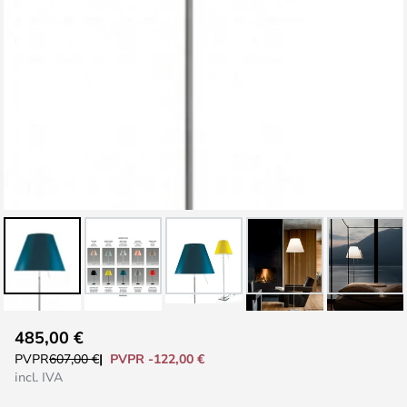
Saltar
485,00 €
al
PVPR -122,00 €
PVPR
607,00 €
comienzo
incl. IVA
de