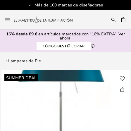
Más de 100 marcas de diseñadores
Ir
al
CAR
contenido
16% desde 89 €
en artículos marcados con “16% EXTRA”
Ver
ahora
CÓDIGO:
BEST
COPIAR
Lámparas de Pie
Saltar
SUMMER DEAL
al
final
de
la
galería
de
imágenes