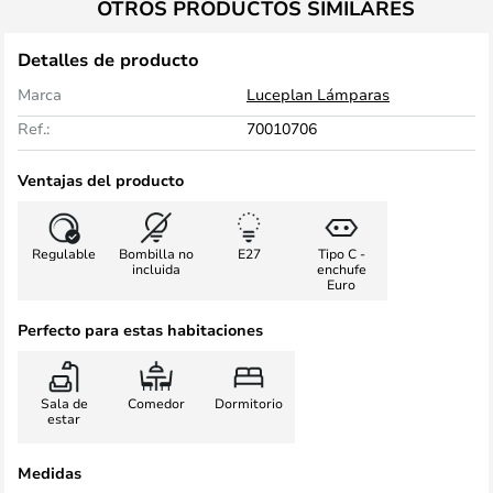
OTROS PRODUCTOS SIMILARES
Detalles de producto
Marca
Luceplan Lámparas
Ref.:
70010706
Ventajas del producto
Regulable
Bombilla no
E27
Tipo C -
incluida
enchufe
Euro
Perfecto para estas habitaciones
Sala de
Comedor
Dormitorio
estar
Medidas