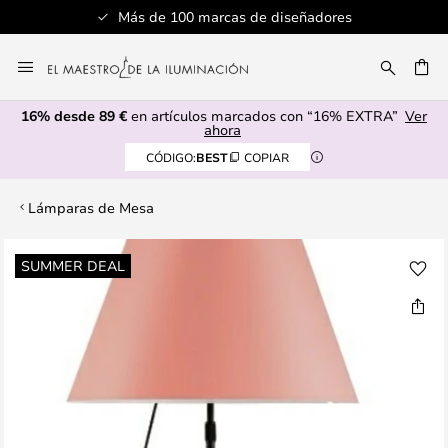
Más de 100 marcas de diseñadores
Ir
al
CAR
contenido
16% desde 89 €
en artículos marcados con “16% EXTRA”
Ver
ahora
CÓDIGO:
BEST
COPIAR
Lámparas de Mesa
Saltar
SUMMER DEAL
al
final
de
la
galería
de
imágenes