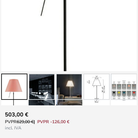
Saltar
503,00 €
al
PVPR -126,00 €
PVPR
629,00 €
comienzo
incl. IVA
de