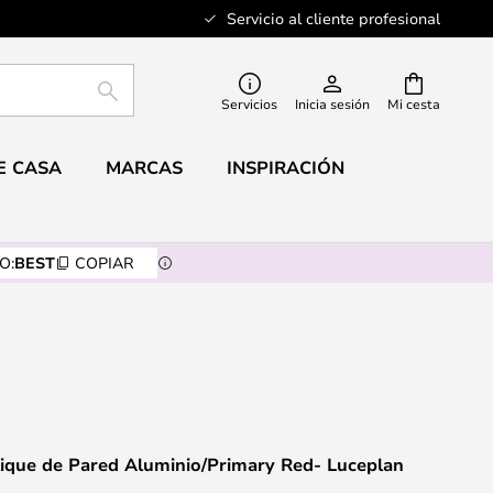
Servicio al cliente profesional
BUSCAR
Servicios
Inicia sesión
Mi cesta
E CASA
MARCAS
INSPIRACIÓN
O:
BEST
COPIAR
lique de Pared Aluminio/Primary Red- Luceplan