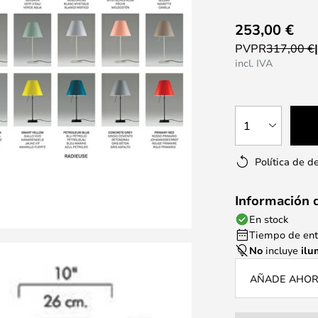
253,00 €
PVPR
317,00 €
incl. IVA
1
Política de d
Información 
En stock
Tiempo de entr
No
incluye
ilu
AÑADE AHORA