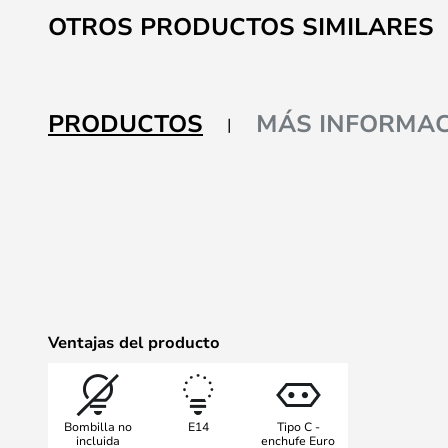
al
OTROS PRODUCTOS SIMILARES
comienzo
de
la
galería
PRODUCTOS
MÁS INFORMAC
de
imágenes
Ventajas del producto
Bombilla no
E14
Tipo C -
incluida
enchufe Euro