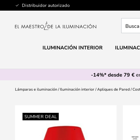
Ir
Distribuidor autorizado
al
contenido
Busca
aquí
tu
lámpar
ILUMINACIÓN INTERIOR
ILUMINAC
-14%* desde 79 €
en
Lámparas e iluminación
Iluminación interior
Apliques de Pared
Cos
Saltar
al
SUMMER DEAL
final
de