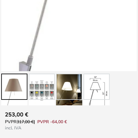
Saltar
253,00 €
al
PVPR -64,00 €
PVPR
317,00 €
comienzo
incl. IVA
de