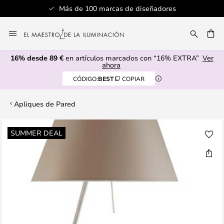
Más de 100 marcas de diseñadores
Ir
al
CAR
contenido
16% desde 89 €
en artículos marcados con “16% EXTRA”
Ver
ahora
CÓDIGO:
BEST
COPIAR
Apliques de Pared
Saltar
SUMMER DEAL
al
final
de
la
galería
de
imágenes