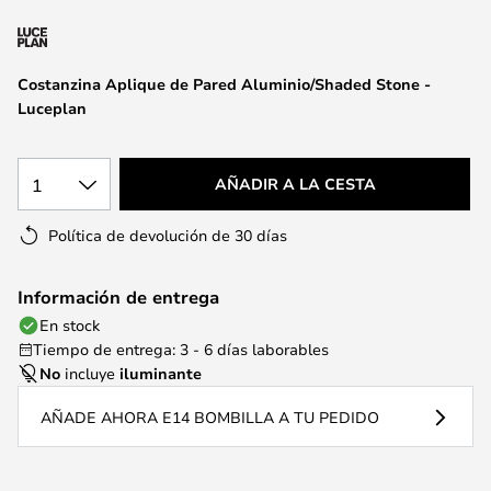
la
galería
de
Costanzina Aplique de Pared Aluminio/Shaded Stone -
imágenes
Luceplan
1
AÑADIR A LA CESTA
Política de devolución de 30 días
Información de entrega
En stock
Tiempo de entrega: 3 - 6 días laborables
No
incluye
iluminante
AÑADE AHORA E14 BOMBILLA A TU PEDIDO