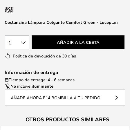
la
galería
de
Costanzina Lámpara Colgante Comfort Green - Luceplan
imágenes
1
AÑADIR A LA CESTA
Política de devolución de 30 días
Información de entrega
Tiempo de entrega: 4 - 6 semanas
No
incluye
iluminante
AÑADE AHORA E14 BOMBILLA A TU PEDIDO
OTROS PRODUCTOS SIMILARES