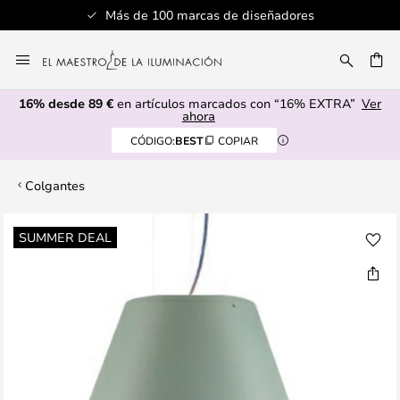
Más de 100 marcas de diseñadores
Ir
al
CAR
contenido
16% desde 89 €
en artículos marcados con “16% EXTRA”
Ver
ahora
CÓDIGO:
BEST
COPIAR
Colgantes
Saltar
SUMMER DEAL
al
final
de
la
galería
de
imágenes