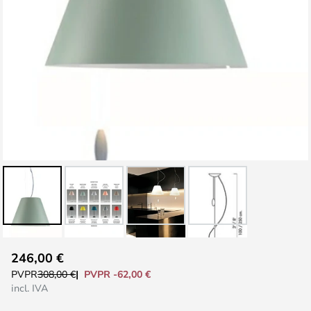
Saltar
246,00 €
al
PVPR -62,00 €
PVPR
308,00 €
comienzo
incl. IVA
de