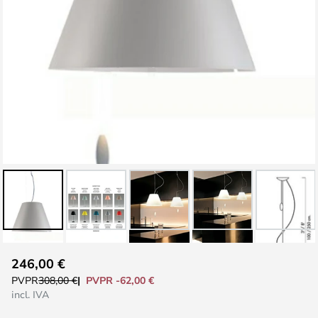
Saltar
246,00 €
al
PVPR -62,00 €
PVPR
308,00 €
comienzo
incl. IVA
de