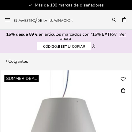
Más de 100 marcas de diseñadores
Ir
al
CAR
contenido
16% desde 89 €
en artículos marcados con “16% EXTRA”
Ver
ahora
CÓDIGO:
BEST
COPIAR
Colgantes
Saltar
SUMMER DEAL
al
final
de
la
galería
de
imágenes