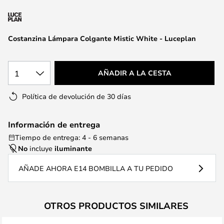
la
galería
de
Costanzina Lámpara Colgante Mistic White - Luceplan
imágenes
1
AÑADIR A LA CESTA
Política de devolución de 30 días
Información de entrega
Tiempo de entrega: 4 - 6 semanas
No
incluye
iluminante
AÑADE AHORA E14 BOMBILLA A TU PEDIDO
OTROS PRODUCTOS SIMILARES