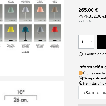
265,00 €
PVPR
332,00 €
incl. IVA
1
Política de d
Información 
Últimas unida
Tiempo de entr
No
incluye
ilu
AÑADE AHORA