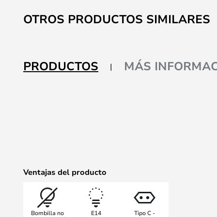
Saltar
al
OTROS PRODUCTOS SIMILARES
comienzo
de
la
galería
PRODUCTOS
MÁS INFORMAC
de
imágenes
Ventajas del producto
Bombilla no
E14
Tipo C -