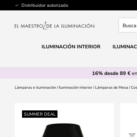
Ir
Distribuidor autorizado
al
contenido
Busca
aquí
tu
lámpar
ILUMINACIÓN INTERIOR
ILUMINAC
16% desde 89 €
en
Lámparas e iluminación
Iluminación interior
Lámparas de Mesa
Cos
Saltar
al
SUMMER DEAL
final
de