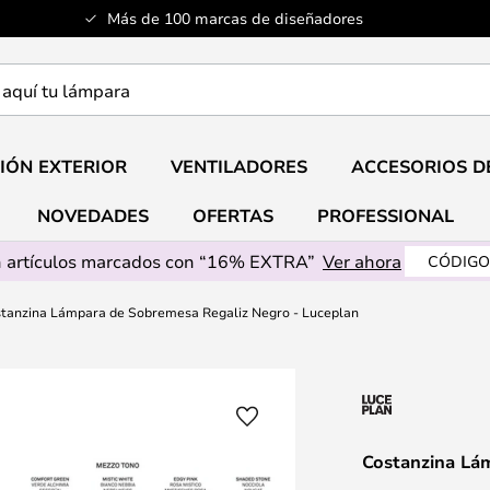
Más de 100 marcas de diseñadores
a
IÓN EXTERIOR
VENTILADORES
ACCESORIOS D
NOVEDADES
OFERTAS
PROFESSIONAL
 artículos marcados con “16% EXTRA”
Ver ahora
CÓDIGO
tanzina Lámpara de Sobremesa Regaliz Negro - Luceplan
Costanzina Lá