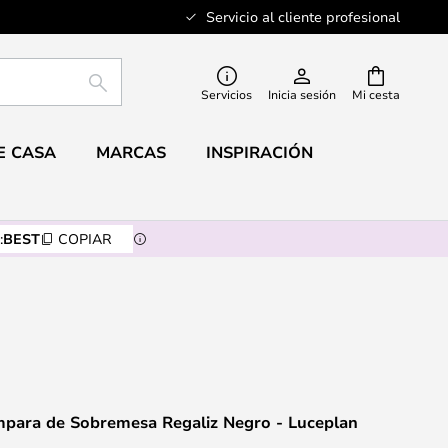
Servicio al cliente profesional
BUSCAR
Servicios
Inicia sesión
Mi cesta
E CASA
MARCAS
INSPIRACIÓN
:
BEST
COPIAR
mpara de Sobremesa Regaliz Negro - Luceplan