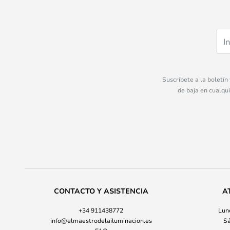
Suscríbete a la boletín
de baja en cualqu
CONTACTO Y ASISTENCIA
A
+34 911438772
Lune
info@elmaestrodelailuminacion.es
Sá