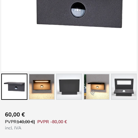
Saltar
60,00 €
al
PVPR -80,00 €
PVPR
140,00 €
comienzo
incl. IVA
de