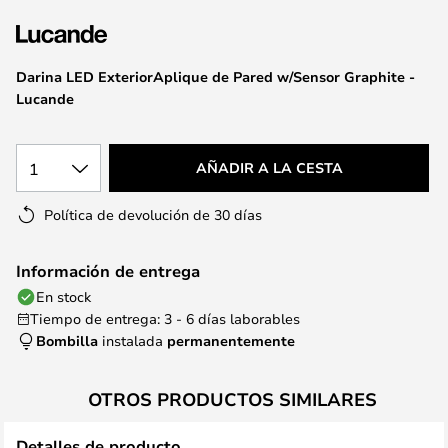
la
galería
de
Darina LED ExteriorAplique de Pared w/Sensor Graphite -
imágenes
Lucande
1
AÑADIR A LA CESTA
Política de devolución de 30 días
Información de entrega
En stock
Tiempo de entrega: 3 - 6 días laborables
Bombilla
instalada
permanentemente
OTROS PRODUCTOS SIMILARES
Detalles de producto