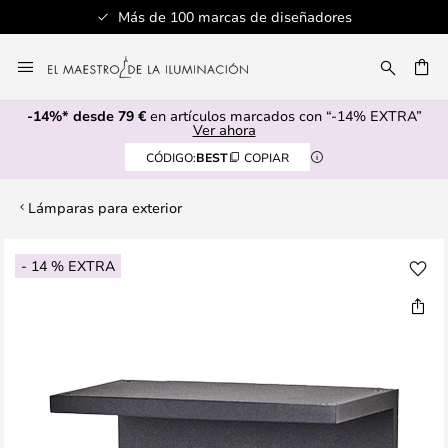
Más de 100 marcas de diseñadores
Ir
al
CAR
contenido
-14%* desde 79 €
en artículos marcados con “-14% EXTRA”
Ver ahora
CÓDIGO:
BEST
COPIAR
Lámparas para exterior
Saltar
- 14 % EXTRA
al
final
de
la
galería
de
imágenes