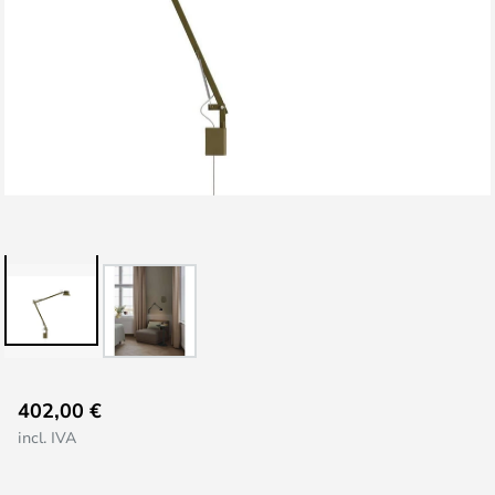
Saltar
402,00 €
al
incl. IVA
comienzo
de