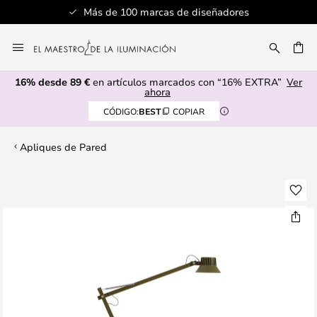
Más de 100 marcas de diseñadores
Ir
al
CAR
contenido
16% desde 89 €
en artículos marcados con “16% EXTRA”
Ver
ahora
CÓDIGO:
BEST
COPIAR
Apliques de Pared
Saltar
al
final
de
la
galería
de
imágenes