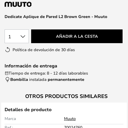
la
galería
de
Dedicate Aplique de Pared L2 Brown Green - Muuto
imágenes
1
AÑADIR A LA CESTA
Política de devolución de 30 días
Información de entrega
Tiempo de entrega: 8 - 12 días laborables
Bombilla
instalada
permanentemente
OTROS PRODUCTOS SIMILARES
Detalles de producto
Marca
Muuto
Ref.:
70024760