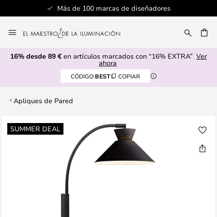
Más de 100 marcas de diseñadores
Ir
al
CAR
contenido
16% desde 89 €
en artículos marcados con “16% EXTRA”
Ver
ahora
CÓDIGO:
BEST
COPIAR
Apliques de Pared
Saltar
SUMMER DEAL
al
final
de
la
galería
de
imágenes