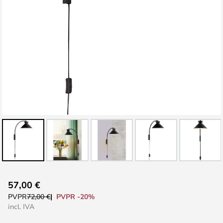
Saltar
57,00 €
al
PVPR -20%
PVPR
72,00 €
comienzo
incl. IVA
de