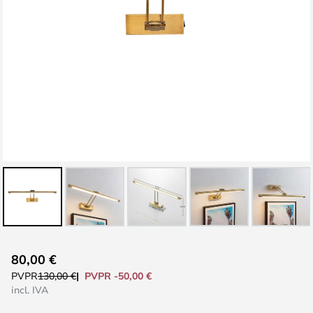
Saltar
80,00 €
al
PVPR -50,00 €
PVPR
130,00 €
comienzo
incl. IVA
de