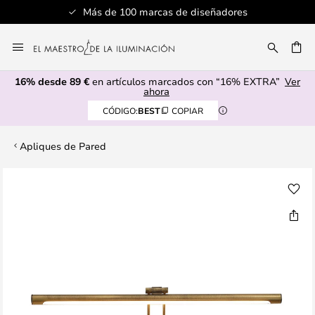
Más de 100 marcas de diseñadores
Ir
al
CAR
contenido
16% desde 89 €
en artículos marcados con “16% EXTRA”
Ver
ahora
CÓDIGO:
BEST
COPIAR
Apliques de Pared
Saltar
al
final
de
la
galería
de
imágenes