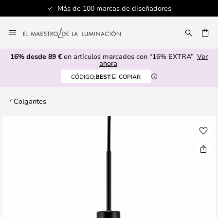
Más de 100 marcas de diseñadores
Ir
al
CAR
contenido
16% desde 89 €
en artículos marcados con “16% EXTRA”
Ver
ahora
CÓDIGO:
BEST
COPIAR
Colgantes
Saltar
al
final
de
la
galería
de
imágenes