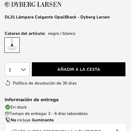
la
galería
de
DL31 Lámpara Colgante Opal/Black - Dyberg Larsen
imágenes
Colores del artículo:
negro / blanco
1
AÑADIR A LA CESTA
Política de devolución de 30 días
Información de entrega
En stock
Tiempo de entrega: 3 - 6 días laborables
No
incluye
iluminante