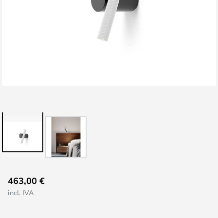
Saltar
463,00 €
al
incl. IVA
comienzo
de