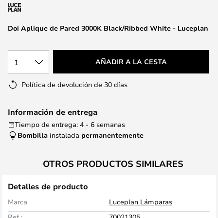
la
galería
de
Doi Aplique de Pared 3000K Black/Ribbed White - Luceplan
imágenes
1
AÑADIR A LA CESTA
Política de devolución de 30 días
Información de entrega
Tiempo de entrega: 4 - 6 semanas
Bombilla
instalada
permanentemente
OTROS PRODUCTOS SIMILARES
Detalles de producto
Marca
Luceplan Lámparas
Ref.:
70021305