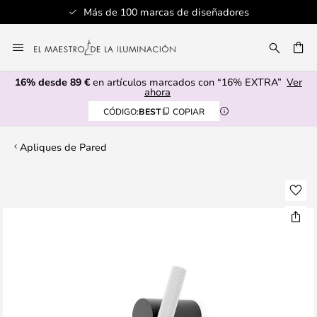
Más de 100 marcas de diseñadores
Ir
al
CAR
contenido
16% desde 89 €
en artículos marcados con “16% EXTRA”
Ver
ahora
CÓDIGO:
BEST
COPIAR
Apliques de Pared
Saltar
al
final
de
la
galería
de
imágenes