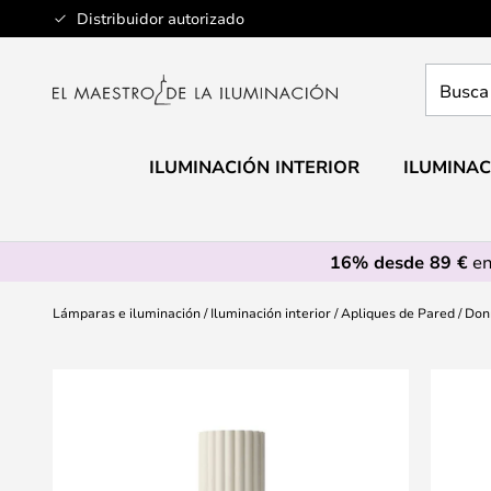
Ir
Distribuidor autorizado
al
contenido
Busca
aquí
tu
lámpar
ILUMINACIÓN INTERIOR
ILUMINAC
16% desde 89 €
en
Lámparas e iluminación
Iluminación interior
Apliques de Pared
Donn
Saltar
al
final
de