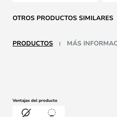
Saltar
al
OTROS PRODUCTOS SIMILARES
comienzo
de
la
galería
PRODUCTOS
MÁS INFORMAC
de
imágenes
Ventajas del producto