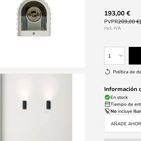
193,00 €
PVPR
209,00 €
incl. IVA
1
Política de d
Información 
En stock
Tiempo de entr
No
incluye
ilu
AÑADE AHORA