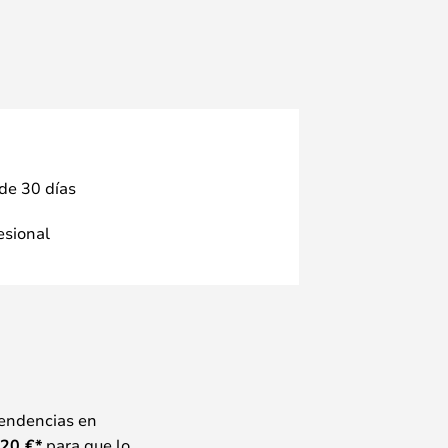
 de 30 días
fesional
tendencias en
20
€*
para que lo