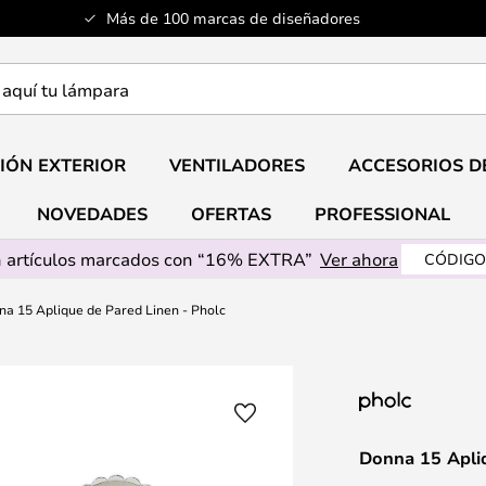
Más de 100 marcas de diseñadores
a
IÓN EXTERIOR
VENTILADORES
ACCESORIOS D
NOVEDADES
OFERTAS
PROFESSIONAL
 artículos marcados con “16% EXTRA”
Ver ahora
CÓDIGO
a 15 Aplique de Pared Linen - Pholc
Donna 15 Apliq