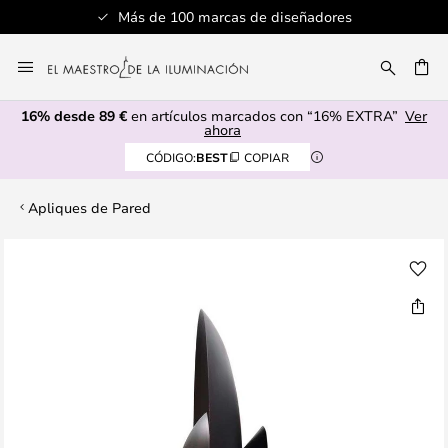
Más de 100 marcas de diseñadores
Ir
al
CAR
contenido
16% desde 89 €
en artículos marcados con “16% EXTRA”
Ver
ahora
CÓDIGO:
BEST
COPIAR
Apliques de Pared
Saltar
al
final
de
la
galería
de
imágenes