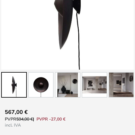
Saltar
567,00 €
al
PVPR -27,00 €
PVPR
594,00 €
comienzo
incl. IVA
de