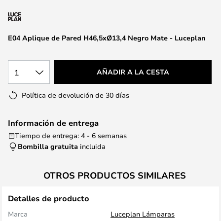
la
galería
de
E04 Aplique de Pared H46,5xØ13,4 Negro Mate - Luceplan
imágenes
1
AÑADIR A LA CESTA
Política de devolución de 30 días
Información de entrega
Tiempo de entrega: 4 - 6 semanas
Bombilla gratuita
incluida
OTROS PRODUCTOS SIMILARES
Detalles de producto
Marca
Luceplan Lámparas