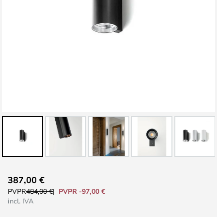
Saltar
387,00 €
al
PVPR -97,00 €
PVPR
484,00 €
comienzo
incl. IVA
de