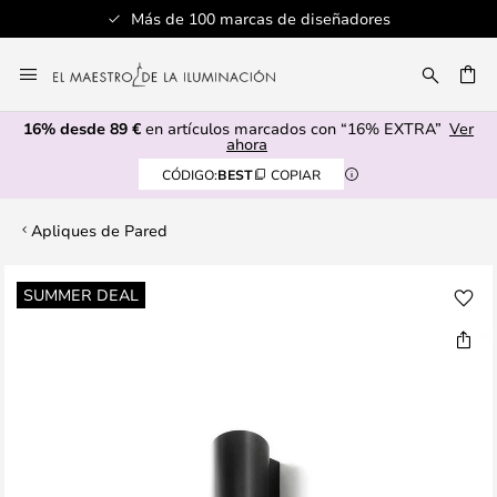
Más de 100 marcas de diseñadores
Ir
al
CAR
contenido
16% desde 89 €
en artículos marcados con “16% EXTRA”
Ver
ahora
CÓDIGO:
BEST
COPIAR
Apliques de Pared
Saltar
SUMMER DEAL
al
final
de
la
galería
de
imágenes