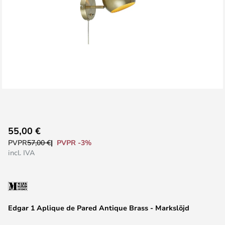
Saltar
55,00 €
al
PVPR -3%
PVPR
57,00 €
comienzo
incl. IVA
de
la
galería
de
Edgar 1 Aplique de Pared Antique Brass - Markslöjd
imágenes