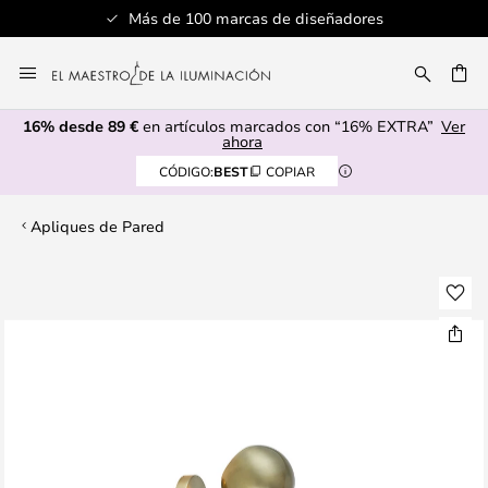
Más de 100 marcas de diseñadores
Ir
al
CAR
contenido
16% desde 89 €
en artículos marcados con “16% EXTRA”
Ver
ahora
CÓDIGO:
BEST
COPIAR
Apliques de Pared
Saltar
al
final
de
la
galería
de
imágenes