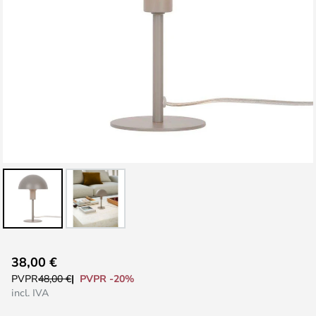
Saltar
38,00 €
al
PVPR -20%
PVPR
48,00 €
comienzo
incl. IVA
de