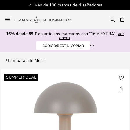
Más de 100 marcas de diseñadores
Ir
al
CAR
contenido
16% desde 89 €
en artículos marcados con “16% EXTRA”
Ver
ahora
CÓDIGO:
BEST
COPIAR
Lámparas de Mesa
Saltar
SUMMER DEAL
al
final
de
la
galería
de
imágenes