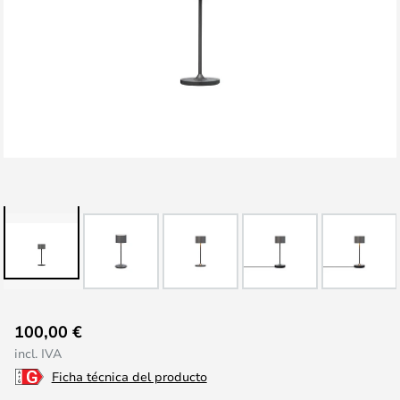
Saltar
100,00 €
al
incl. IVA
comienzo
Ficha técnica del producto
de