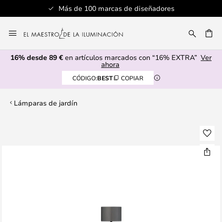
Más de 100 marcas de diseñadores
Ir
al
CAR
contenido
16% desde 89 €
en artículos marcados con “16% EXTRA”
Ver
ahora
CÓDIGO:
BEST
COPIAR
Lámparas de jardín
Saltar
al
final
de
la
galería
de
imágenes