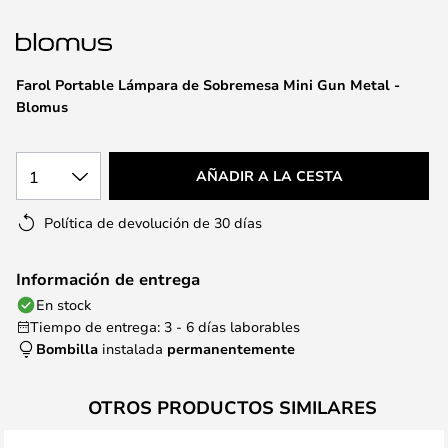
la
galería
de
imágenes
Farol Portable Lámpara de Sobremesa Mini Gun Metal -
Blomus
1
AÑADIR A LA CESTA
Política de devolución de 30 días
Información de entrega
En stock
Tiempo de entrega: 3 - 6 días laborables
Bombilla
instalada
permanentemente
OTROS PRODUCTOS SIMILARES