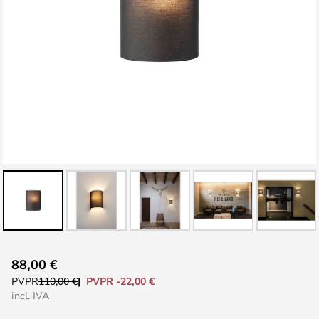
Saltar
88,00 €
al
PVPR -22,00 €
PVPR
110,00 €
comienzo
incl. IVA
de