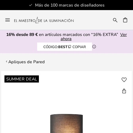
Más de 100 marcas de diseñadores
Ir
al
CAR
contenido
16% desde 89 €
en artículos marcados con “16% EXTRA”
Ver
ahora
CÓDIGO:
BEST
COPIAR
Apliques de Pared
Saltar
SUMMER DEAL
al
final
de
la
galería
de
imágenes