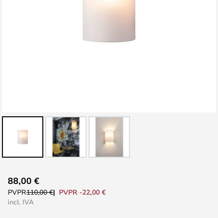
Saltar
88,00 €
al
PVPR -22,00 €
PVPR
110,00 €
comienzo
incl. IVA
de