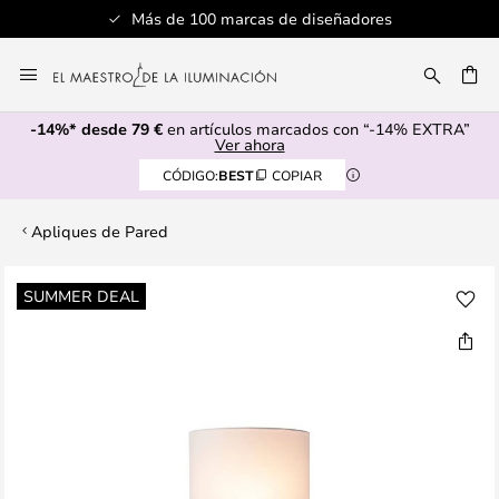
Más de 100 marcas de diseñadores
Ir
al
CAR
contenido
-14%* desde 79 €
en artículos marcados con “-14% EXTRA”
Ver ahora
CÓDIGO:
BEST
COPIAR
Apliques de Pared
Saltar
SUMMER DEAL
al
final
de
la
galería
de
imágenes