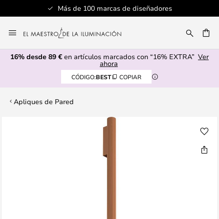
Más de 100 marcas de diseñadores
Ir
al
CAR
contenido
16% desde 89 €
en artículos marcados con “16% EXTRA”
Ver
ahora
CÓDIGO:
BEST
COPIAR
Apliques de Pared
Saltar
al
final
de
la
galería
de
imágenes