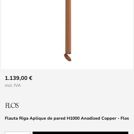
Saltar
1.139,00 €
al
incl. IVA
comienzo
de
la
galería
de
Flauta Riga Aplique de pared H1000 Anodized Copper - Flos
imágenes