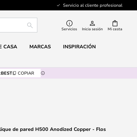
Servicio al cliente profesional
BUSCAR
Servicios
Inicia sesión
Mi cesta
E CASA
MARCAS
INSPIRACIÓN
:
BEST
COPIAR
lique de pared H500 Anodized Copper - Flos