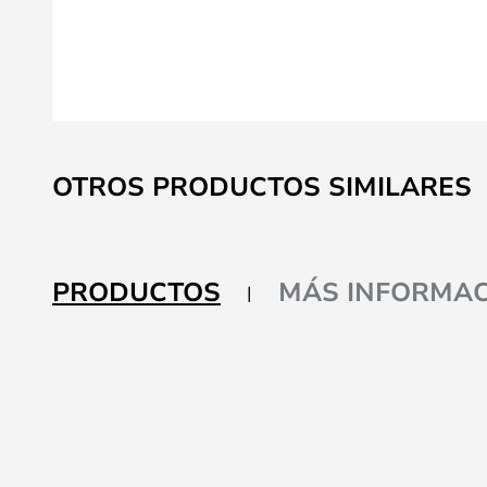
Saltar
al
OTROS PRODUCTOS SIMILARES
comienzo
de
la
galería
PRODUCTOS
MÁS INFORMAC
de
imágenes