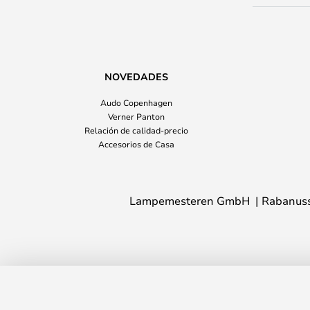
NOVEDADES
Audo Copenhagen
Verner Panton
Relación de calidad-precio
Accesorios de Casa
Lampemesteren GmbH
Rabanuss
Flauta Riga Aplique de pared H500 An
Tiempo de entrega: 3 - 6 días laborables