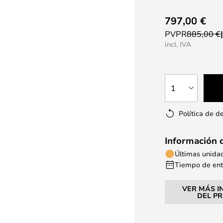
797,00 €
PVPR
885,00 €
incl. IVA
1
Política de d
Información 
Últimas unida
Tiempo de entr
VER MÁS I
DEL P