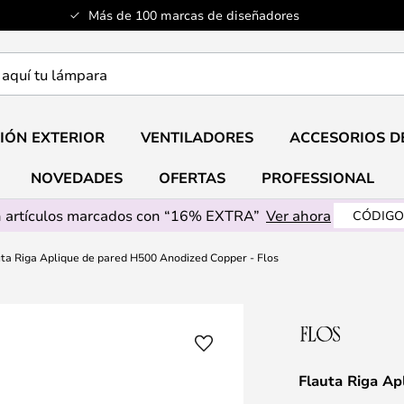
Más de 100 marcas de diseñadores
a
IÓN EXTERIOR
VENTILADORES
ACCESORIOS D
NOVEDADES
OFERTAS
PROFESSIONAL
 artículos marcados con “16% EXTRA”
Ver ahora
CÓDIGO
ta Riga Aplique de pared H500 Anodized Copper - Flos
Flauta Riga Ap