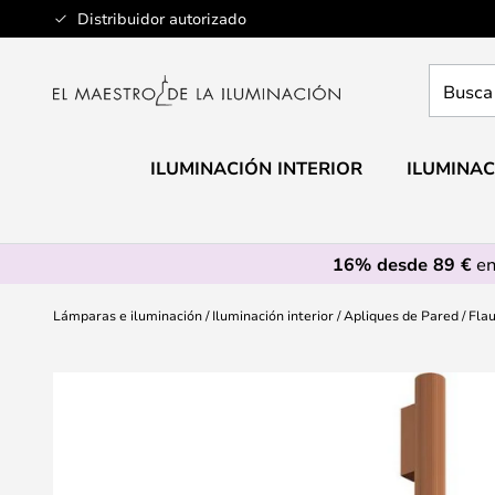
Ir
Distribuidor autorizado
al
contenido
Busca
aquí
tu
lámpar
ILUMINACIÓN INTERIOR
ILUMINAC
16% desde 89 €
en
Lámparas e iluminación
Iluminación interior
Apliques de Pared
Flau
Saltar
al
final
de