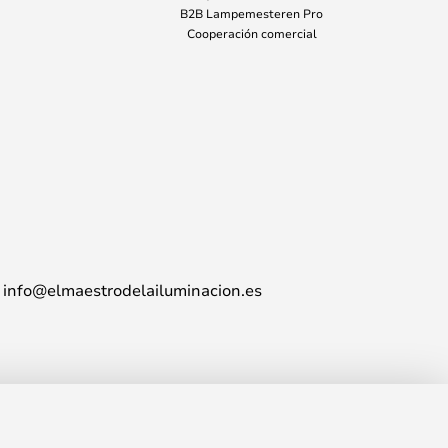
B2B Lampemesteren Pro
Cooperación comercial
info@elmaestrodelailuminacion.es
797,00 €
AÑADIR A LA CESTA