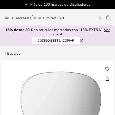
Más de 100 marcas de diseñadores
Ir
al
CAR
contenido
16% desde 89 €
en artículos marcados con “16% EXTRA”
Ver
ahora
CÓDIGO:
BEST
COPIAR
Espejos
Saltar
al
final
de
la
galería
de
imágenes