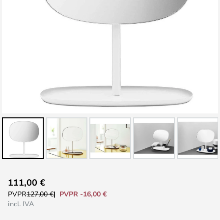
Saltar
111,00 €
al
PVPR -16,00 €
PVPR
127,00 €
comienzo
incl. IVA
de