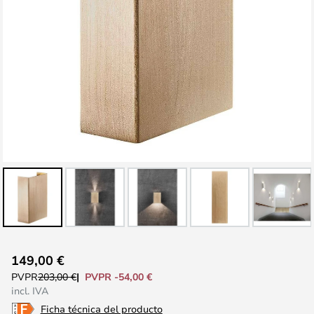
Saltar
149,00 €
al
PVPR -54,00 €
PVPR
203,00 €
comienzo
incl. IVA
de
Ficha técnica del producto