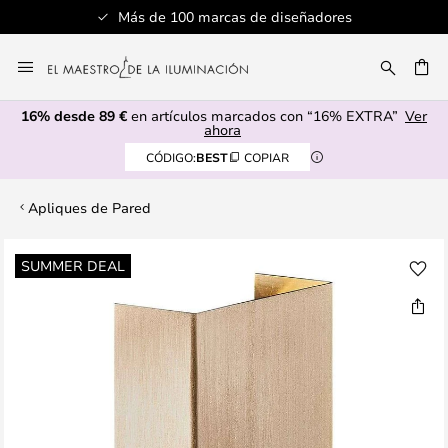
Más de 100 marcas de diseñadores
Ir
al
CAR
contenido
16% desde 89 €
en artículos marcados con “16% EXTRA”
Ver
ahora
CÓDIGO:
BEST
COPIAR
Apliques de Pared
Saltar
SUMMER DEAL
al
final
de
la
galería
de
imágenes